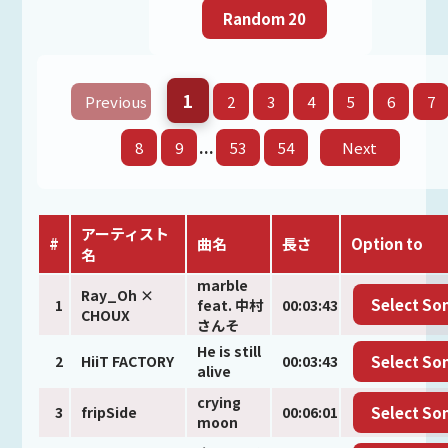
1
Previous
2
3
4
5
6
7
...
8
9
53
54
Next
アーティスト
#
曲名
長さ
Option to
名
marble
Ray_Oh ×
Select So
1
feat. 中村
00:03:43
CHOUX
さんそ
He is still
2
HiiT FACTORY
00:03:43
Select So
alive
crying
3
fripSide
00:06:01
Select So
moon