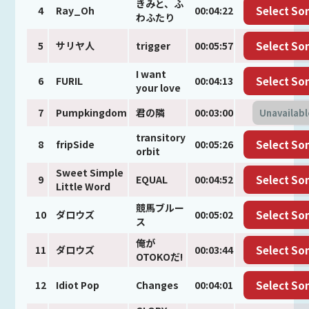
きみと、ふ
4
Ray_Oh
00:04:22
Select So
わふたり
5
サリヤ人
trigger
00:05:57
Select So
I want
6
FURIL
00:04:13
Select So
your love
7
Pumpkingdom
君の隣
00:03:00
Unavailab
transitory
8
fripSide
00:05:26
Select So
orbit
Sweet Simple
9
EQUAL
00:04:52
Select So
Little Word
競馬ブルー
10
ダロウズ
00:05:02
Select So
ス
俺が
11
ダロウズ
00:03:44
Select So
OTOKOだ!
12
Idiot Pop
Changes
00:04:01
Select So